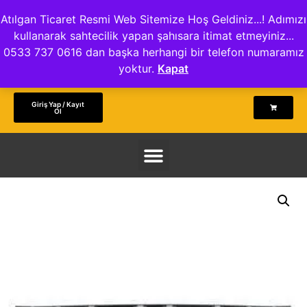
Atılgan Ticaret Resmi Web Sitemize Hoş Geldiniz...! Adımızı
kullanarak sahtecilik yapan şahısara itimat etmeyiniz...
0533 737 0616 dan başka herhangi bir telefon numaramız
yoktur.
Kapat
Giriş Yap / Kayıt
Ol