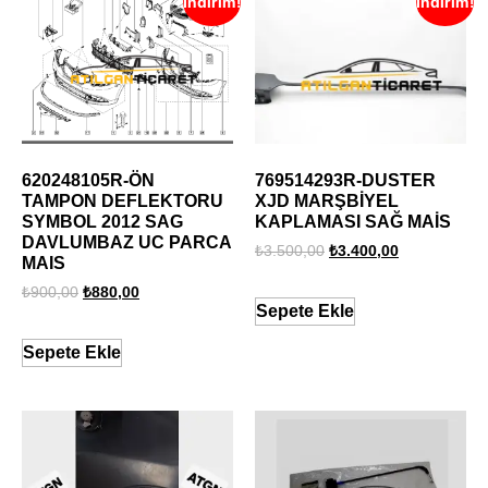
İndirim!
İndirim!
620248105R-ÖN
769514293R-DUSTER
TAMPON DEFLEKTORU
XJD MARŞBİYEL
SYMBOL 2012 SAG
KAPLAMASI SAĞ MAİS
DAVLUMBAZ UC PARCA
₺
3.500,00
₺
3.400,00
MAIS
₺
900,00
₺
880,00
Sepete Ekle
Sepete Ekle