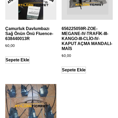
Çamurluk Davlumbazı
656225059R-ZOE-
Sağ Önün Önü Fluence-
MEGANE-IV-TRAFİK-III-
638440013R
KANGO-III-CLİO-IV-
KAPUT AÇMA MANDALI-
₺
0,00
MAİS
₺
0,00
Sepete Ekle
Sepete Ekle