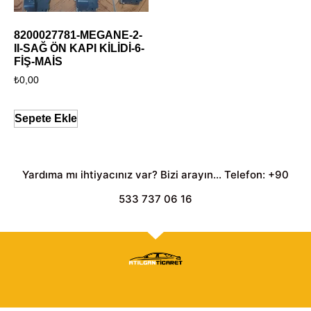
8200027781-MEGANE-2-
II-SAĞ ÖN KAPI KİLİDİ-6-
FİŞ-MAİS
₺
0,00
Sepete Ekle
Yardıma mı ihtiyacınız var? Bizi arayın... Telefon: +90
533 737 06 16