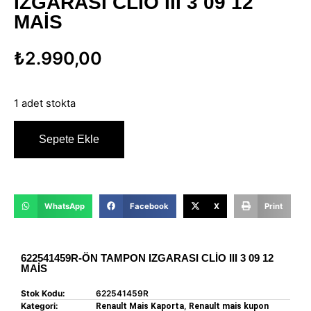
IZGARASI CLİO III 3 09 12
MAİS
₺
2.990,00
1 adet stokta
Sepete Ekle
WhatsApp
Facebook
X
Print
622541459R-ÖN TAMPON IZGARASI CLİO III 3 09 12
MAİS
Stok Kodu:
622541459R
Kategori:
,
Renault Mais Kaporta
Renault mais kupon