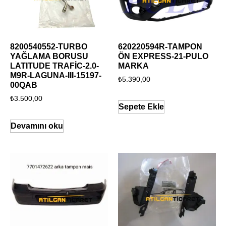
8200540552-TURBO
620220594R-TAMPON
YAĞLAMA BORUSU
ÖN EXPRESS-21-PULO
LATITUDE TRAFİC-2.0-
MARKA
M9R-LAGUNA-III-15197-
₺
5.390,00
00QAB
₺
3.500,00
Sepete Ekle
Devamını oku