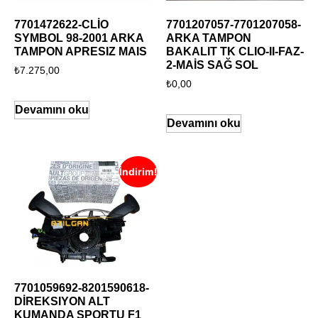
7701472622-CLİO
7701207057-7701207058-
SYMBOL 98-2001 ARKA
ARKA TAMPON
TAMPON APRESIZ MAIS
BAKALIT TK CLIO-II-FAZ-
2-MAİS SAĞ SOL
₺
7.275,00
₺
0,00
Devamını oku
Devamını oku
İndirim!
7701059692-8201590618-
DİREKSIYON ALT
KUMANDA SPORTU F1