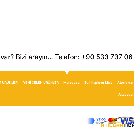
 var? Bizi arayın... Telefon: +90 533 737 06
T ÜRÜNLERİ
YENİ GELEN ÜRÜNLER
Mercedes
Buji Kaplosu Mais
Ateşleme I
Aksesuar