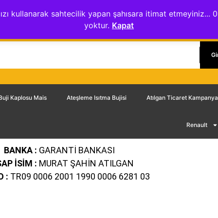
ydınlatma Metni
Mesafeli Satış Sözleşmesi
Gizlilik Sözleşmesi
ızı kullanarak sahtecilik yapan şahısara itimat etmeyiniz.
yoktur.
Kapat
Gi
Buji Kaplosu Mais
Ateşleme Isıtma Bujisi
Atılgan Ticaret Kampanya
Renault
BANKA :
GARANTİ BANKASI
AP İSİM :
MURAT ŞAHİN ATILGAN
 :
TR09 0006 2001 1990 0006 6281 03