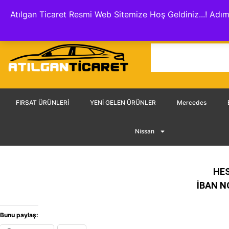
Hakkımızda
İletişim
Hesap Numaraları
KVKK A
Atılgan Ticaret Resmi Web Sitemize Hoş Geldiniz...! Adım
FIRSAT ÜRÜNLERİ
YENİ GELEN ÜRÜNLER
Mercedes
Nissan
HES
İBAN NO
Bunu paylaş: