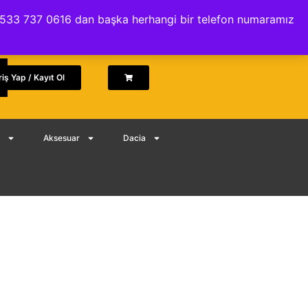
İptal ve İade Politikası
.. 0533 737 0616 dan başka herhangi bir telefon numaramız
riş Yap / Kayıt Ol
Aksesuar
Dacia