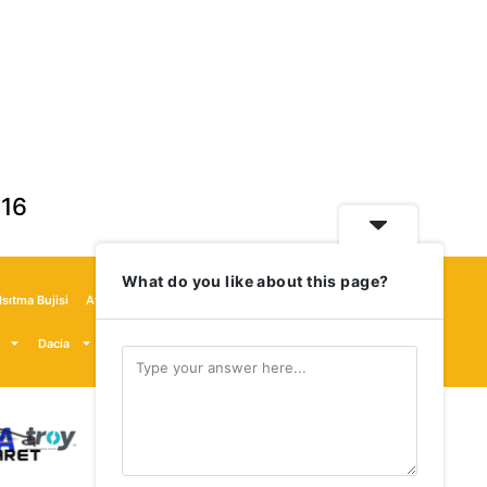
 16
What do you like about this page?
sıtma Bujisi
Atılgan Ticaret Kampanya
Dacia
Nissan
Renault