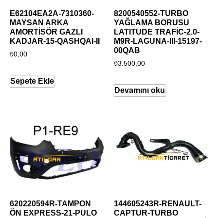
E62104EA2A-7310360-
8200540552-TURBO
MAYSAN ARKA
YAĞLAMA BORUSU
AMORTİSÖR GAZLI
LATITUDE TRAFİC-2.0-
KADJAR-15-QASHQAI-II
M9R-LAGUNA-III-15197-
00QAB
₺
0,00
₺
3.500,00
Sepete Ekle
Devamını oku
620220594R-TAMPON
144605243R-RENAULT-
ÖN EXPRESS-21-PULO
CAPTUR-TURBO