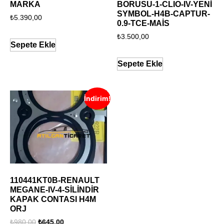
MARKA
BORUSU-1-CLIO-IV-YENİ
SYMBOL-H4B-CAPTUR-
₺
5.390,00
0.9-TCE-MAİS
₺
3.500,00
Sepete Ekle
Sepete Ekle
İndirim!
110441KT0B-RENAULT
MEGANE-IV-4-SİLİNDİR
KAPAK CONTASI H4M
ORJ
₺
980,00
₺
645,00