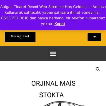
Atılgan Ticaret Resmi Web Sitemize Hoş Geldiniz...! Adımızı
kullanarak sahtecilik yapan şahısara itimat etmeyiniz...
0533 737 0616 dan başka herhangi bir telefon numaramız
yoktur.
Kapat
Giriş Yap / Kayıt
Ol