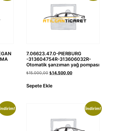
EGAN
7.06623.47.0-PIERBURG
RMA
-313604754R-313606032R-
Otomatik şanzıman yağ pompası
₺
15.000,00
₺
14.500,00
Sepete Ekle
İndirim!
İndirim!