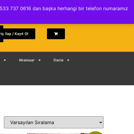
İptal ve İade Politikası
.. 0533 737 0616 dan başka herhangi bir telefon numaramız
riş Yap / Kayıt Ol
Aksesuar
Dacia