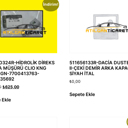
İndirim!
0324R-HİDROLİK DİREKS
511656133R-DACİA DUST
 MÜŞÜRÜ CLIO KNG
II-ÇEKİ DEMİR ARKA KAPA
GN-7700413763-
SİYAH İTAL
35692
₺
0,00
0
₺
625,00
Sepete Ekle
 Ekle