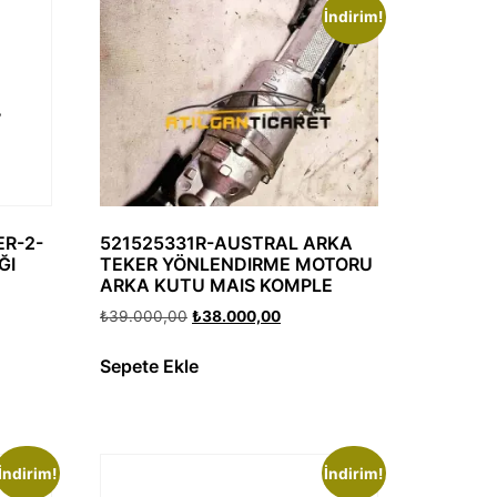
İndirim!
521525331R-AUSTRAL ARKA
ER-2-
TEKER YÖNLENDIRME MOTORU
ĞI
ARKA KUTU MAIS KOMPLE
₺
39.000,00
₺
38.000,00
Sepete Ekle
İndirim!
İndirim!