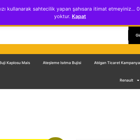
ydınlatma Metni
Mesafeli Satış Sözleşmesi
Gizlilik Sözleşmesi
ızı kullanarak sahtecilik yapan şahısara itimat etmeyiniz.
yoktur.
Kapat
Gi
Buji Kaplosu Mais
Ateşleme Isıtma Bujisi
Atılgan Ticaret Kampanya
Renault