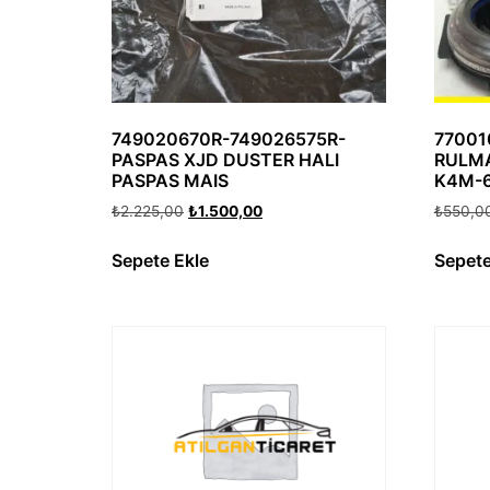
749020670R-749026575R-
77001
PASPAS XJD DUSTER HALI
RULMA
PASPAS MAIS
K4M-
₺
2.225,00
₺
1.500,00
₺
550,0
Sepete Ekle
Sepete