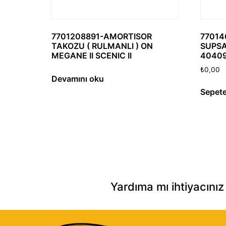
7701208891-AMORTISOR
77014
TAKOZU ( RULMANLI ) ON
SUPSA
MEGANE II SCENIC II
4040
₺
0,00
Devamını oku
Sepete
Yardıma mı ihtiyacınız