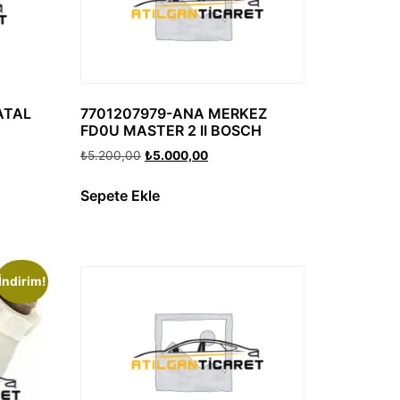
ATAL
7701207979-ANA MERKEZ
FD0U MASTER 2 II BOSCH
₺
5.200,00
₺
5.000,00
Sepete Ekle
İndirim!