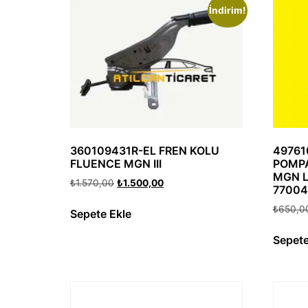
İndirim!
360109431R-EL FREN KOLU
49761
FLUENCE MGN III
POMPA
MGN L
₺
1.570,00
₺
1.500,00
77004
₺
650,0
Sepete Ekle
Sepete