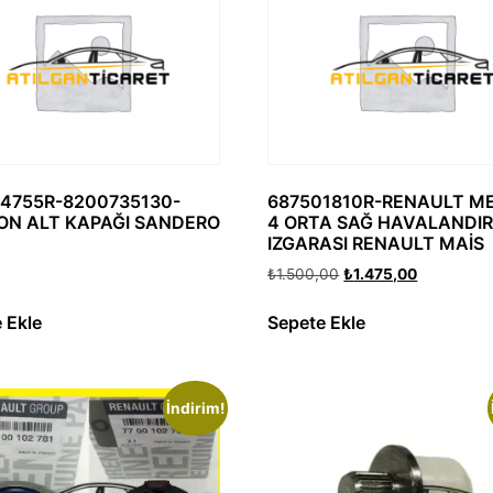
4755R-8200735130-
687501810R-RENAULT M
N ALT KAPAĞI SANDERO
4 ORTA SAĞ HAVALANDI
IZGARASI RENAULT MAİS
₺
1.500,00
₺
1.475,00
 Ekle
Sepete Ekle
İndirim!