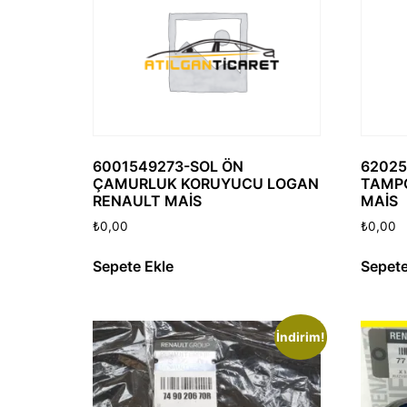
6001549273-SOL ÖN
62025
ÇAMURLUK KORUYUCU LOGAN
TAMPO
RENAULT MAİS
MAİS
₺
0,00
₺
0,00
Sepete Ekle
Sepete
İndirim!