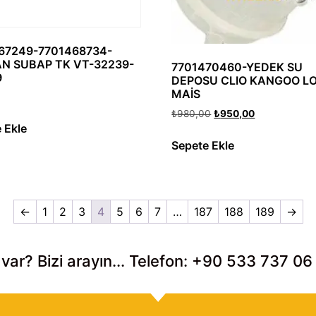
67249-7701468734-
N SUBAP TK VT-32239-
7701470460-YEDEK SU
9
DEPOSU CLIO KANGOO L
MAİS
₺
980,00
₺
950,00
 Ekle
Sepete Ekle
←
1
2
3
4
5
6
7
…
187
188
189
→
 var? Bizi arayın... Telefon: +90 533 737 06