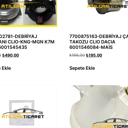
02781-DEBRİYAJ
7700875163-DEBRİYAJ Ç
NI CLIO-KNG-MGN K7M
TAKOZU CLIO DACIA
6001545435
6001546084-MAİS
0
₺
490,00
₺
199,00
₺
195,00
 Ekle
Sepete Ekle