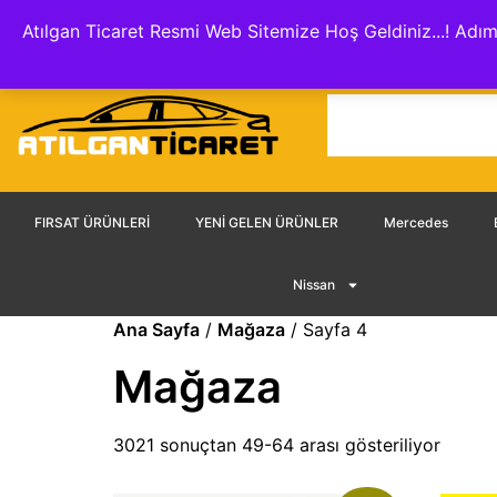
Hakkımızda
İletişim
Hesap Numaraları
KVKK A
Atılgan Ticaret Resmi Web Sitemize Hoş Geldiniz...! Adım
FIRSAT ÜRÜNLERİ
YENİ GELEN ÜRÜNLER
Mercedes
Nissan
Ana Sayfa
/
Mağaza
/ Sayfa 4
Mağaza
3021 sonuçtan 49-64 arası gösteriliyor