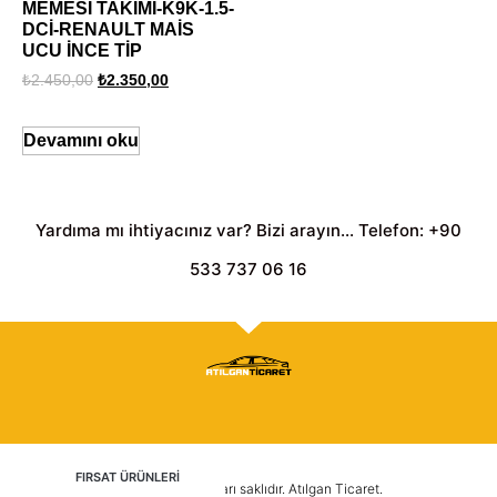
MEMESİ TAKIMI-K9K-1.5-
DCİ-RENAULT MAİS
UCU İNCE TİP
₺
2.450,00
₺
2.350,00
Devamını oku
Yardıma mı ihtiyacınız var? Bizi arayın... Telefon: +90
533 737 06 16
FIRSAT ÜRÜNLERİ
2025 © Tüm hakları saklıdır. Atılgan Ticaret.