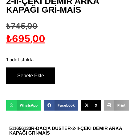
2-II-ÇEKİ DEMİR ARKA
KAPAĞI GRİ-MAİS
₺
745,00
₺
695,00
1 adet stokta
Sepete Ekle
WhatsApp
Facebook
X
Print
511656133R-DACİA DUSTER-2-II-ÇEKİ DEMİR ARKA
KAPAĞI GRİ-MAİS