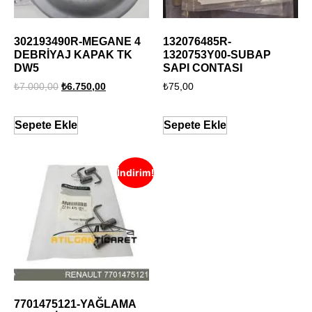
302193490R-MEGANE 4
132076485R-
DEBRİYAJ KAPAK TK
1320753Y00-SUBAP
DW5
SAPI CONTASI
₺
7.000,00
₺
6.750,00
₺
75,00
Sepete Ekle
Sepete Ekle
İndirim!
7701475121-YAĞLAMA