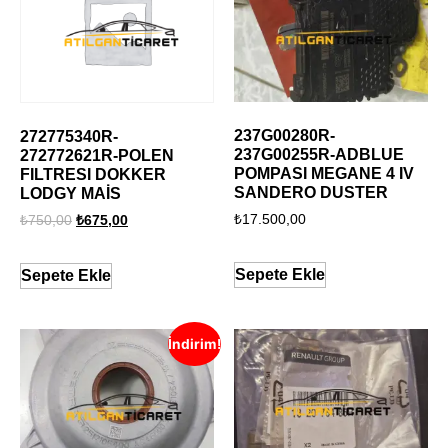
237G00280R-
272775340R-
237G00255R-ADBLUE
272772621R-POLEN
POMPASI MEGANE 4 IV
FILTRESI DOKKER
SANDERO DUSTER
LODGY MAİS
₺
17.500,00
₺
750,00
₺
675,00
Sepete Ekle
Sepete Ekle
İndirim!