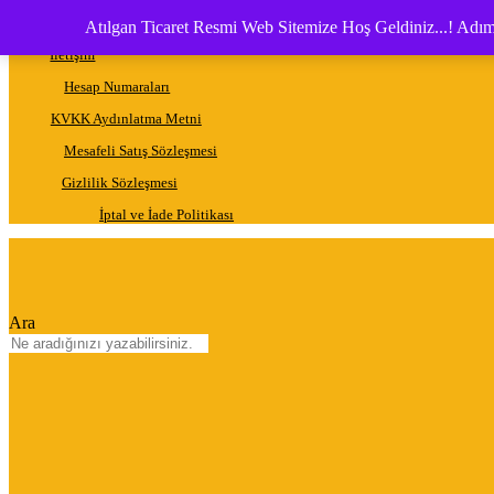
İçeriğe
Hakkımızda
Atılgan Ticaret Resmi Web Sitemize Hoş Geldiniz...! Adımı
atla
İletişim
Hesap Numaraları
KVKK Aydınlatma Metni
Mesafeli Satış Sözleşmesi
Gizlilik Sözleşmesi
İptal ve İade Politikası
Ara