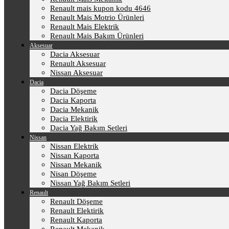
Renault mais kupon kodu 4646
Renault Mais Motrio Ürünleri
Renault Mais Elektrik
Renault Mais Bakım Ürünleri
Aksesuar
Dacia Aksesuar
Renault Aksesuar
Nissan Aksesuar
Dacia
Dacia Döşeme
Dacia Kaporta
Dacia Mekanik
Dacia Elektirik
Dacia Yağ Bakım Setleri
Nissan
Nissan Elektrik
Nissan Kaporta
Nissan Mekanik
Nisan Döşeme
Nissan Yağ Bakım Setleri
Renault
Renault Döşeme
Renault Elektirik
Renault Kaporta