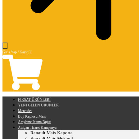
Giriş Yap / Kayıt Ol
FIRSAT ÜRÜNLERİ
YENİ GELEN ÜRÜNLER
Mercedes
Buji Kaplosu Mais
Ateşleme Isıtma Bujisi
Atılgan Ticaret Kampanya
Renault Mais Kaporta
Renault Mais Mekanik