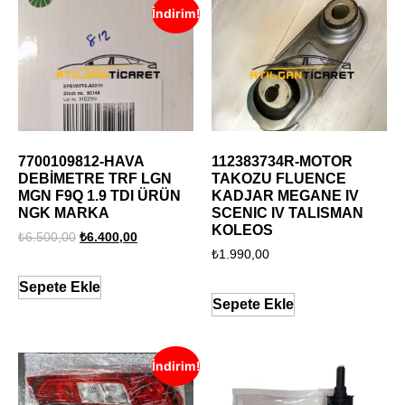
İndirim!
7700109812-HAVA
112383734R-MOTOR
DEBİMETRE TRF LGN
TAKOZU FLUENCE
MGN F9Q 1.9 TDI ÜRÜN
KADJAR MEGANE IV
NGK MARKA
SCENIC IV TALISMAN
KOLEOS
₺
6.500,00
₺
6.400,00
₺
1.990,00
Sepete Ekle
Sepete Ekle
İndirim!