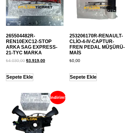
265504482R-
253206170R-RENAULT-
REN10EXC12-STOP
CLİO-4-IV-CAPTUR-
ARKA SAG EXPRESS-
FREN PEDAL MÜŞÜRÜ-
21-TYC MARKA
MAİS
₺
4.030,00
₺
3.919,00
₺
0,00
Sepete Ekle
Sepete Ekle
İndirim!