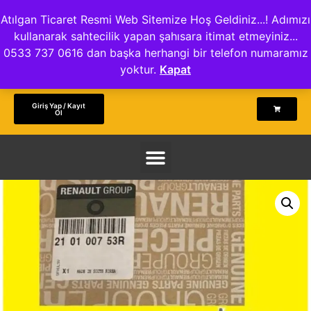
Atılgan Ticaret Resmi Web Sitemize Hoş Geldiniz...! Adımızı
kullanarak sahtecilik yapan şahısara itimat etmeyiniz...
0533 737 0616 dan başka herhangi bir telefon numaramız
yoktur.
Kapat
Giriş Yap / Kayıt
Ol