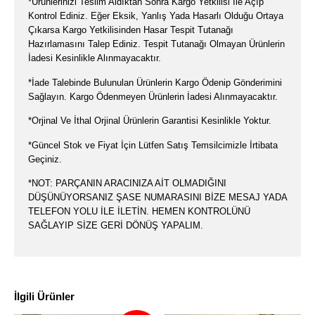
*Ürünlerinizi Teslim Aldıktan Sonra Kargo Yetkilisi İle Açıp
Kontrol Ediniz. Eğer Eksik, Yanlış Yada Hasarlı Olduğu Ortaya
Çıkarsa Kargo Yetkilisinden Hasar Tespit Tutanağı
Hazırlamasını Talep Ediniz. Tespit Tutanağı Olmayan Ürünlerin
İadesi Kesinlikle Alınmayacaktır.
*İade Talebinde Bulunulan Ürünlerin Kargo Ödenip Gönderimini
Sağlayın. Kargo Ödenmeyen Ürünlerin İadesi Alınmayacaktır.
*Orjinal Ve İthal Orjinal Ürünlerin Garantisi Kesinlikle Yoktur.
*Güncel Stok ve Fiyat İçin Lütfen Satış Temsilcimizle İrtibata
Geçiniz.
*NOT: PARÇANIN ARACINIZA AİT OLMADIĞINI
DÜŞÜNÜYORSANIZ ŞASE NUMARASINI BİZE MESAJ YADA
TELEFON YOLU İLE İLETİN. HEMEN KONTROLÜNÜ
SAĞLAYIP SİZE GERİ DÖNÜŞ YAPALIM.
İlgili Ürünler