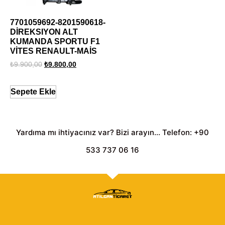
7701059692-8201590618-
DİREKSIYON ALT
KUMANDA SPORTU F1
VİTES RENAULT-MAİS
₺
9.900,00
₺
9.800,00
Sepete Ekle
Yardıma mı ihtiyacınız var? Bizi arayın... Telefon: +90
533 737 06 16