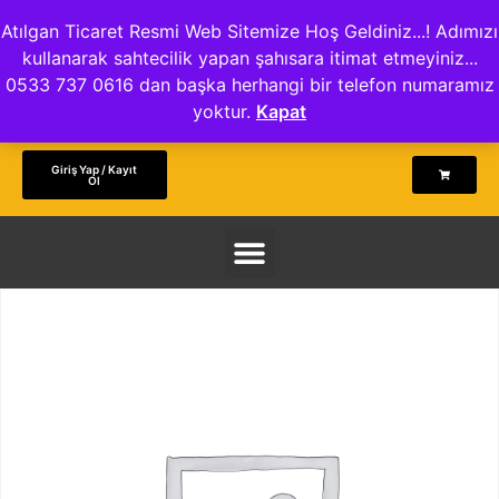
Atılgan Ticaret Resmi Web Sitemize Hoş Geldiniz...! Adımızı
kullanarak sahtecilik yapan şahısara itimat etmeyiniz...
0533 737 0616 dan başka herhangi bir telefon numaramız
yoktur.
Kapat
Giriş Yap / Kayıt
Ol