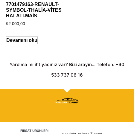
7701479163-RENAULT-
SYMBOL-THALİA-VİTES
HALATI-MAİS
₺
2.000,00
Devamını oku
Yardıma mı ihtiyacınız var? Bizi arayın... Telefon: +90
533 737 06 16
FIRSAT ÜRÜNLERİ
2025 © Tüm hakları saklıdır. Atılgan Ticaret.