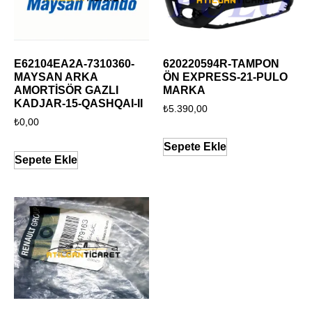
E62104EA2A-7310360-
620220594R-TAMPON
MAYSAN ARKA
ÖN EXPRESS-21-PULO
AMORTİSÖR GAZLI
MARKA
KADJAR-15-QASHQAI-II
₺
5.390,00
₺
0,00
Sepete Ekle
Sepete Ekle