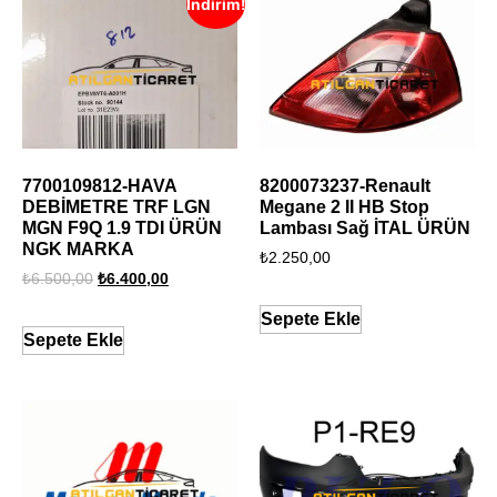
İndirim!
7700109812-HAVA
8200073237-Renault
DEBİMETRE TRF LGN
Megane 2 II HB Stop
MGN F9Q 1.9 TDI ÜRÜN
Lambası Sağ İTAL ÜRÜN
NGK MARKA
₺
2.250,00
₺
6.500,00
₺
6.400,00
Sepete Ekle
Sepete Ekle