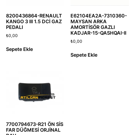
8200436864-RENAULT
E62104EA2A-7310360-
KANGO 3 III 1.5 DCİ GAZ
MAYSAN ARKA
PEDALI
AMORTİSÖR GAZLI
KADJAR-15-QASHQAI-II
₺
0,00
₺
0,00
Sepete Ekle
Sepete Ekle
7700794673-R21 ÖN SİS
FAR DÜĞMESİ ORJİNAL