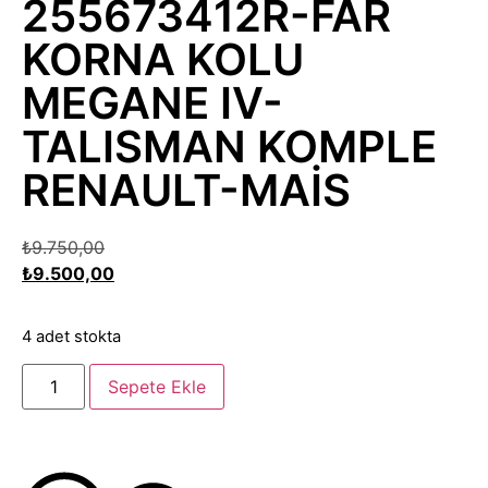
255673412R-FAR
KORNA KOLU
MEGANE IV-
TALISMAN KOMPLE
RENAULT-MAİS
₺
9.750,00
₺
9.500,00
4 adet stokta
Sepete Ekle