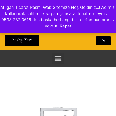
Atılgan Ticaret Resmi Web Sitemize Hoş Geldiniz...! Adımızı
kullanarak sahtecilik yapan şahısara itimat etmeyiniz...
0533 737 0616 dan başka herhangi bir telefon numaramız
yoktur.
Kapat
Giriş Yap / Kayıt
Ol