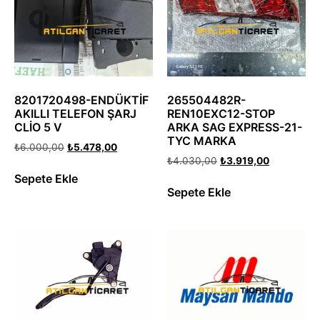
8201720498-ENDÜKTİF
265504482R-
AKILLI TELEFON ŞARJ
REN10EXC12-STOP
CLİO 5 V
ARKA SAG EXPRESS-21-
TYC MARKA
₺
6.000,00
₺
5.478,00
₺
4.030,00
₺
3.919,00
Sepete Ekle
Sepete Ekle