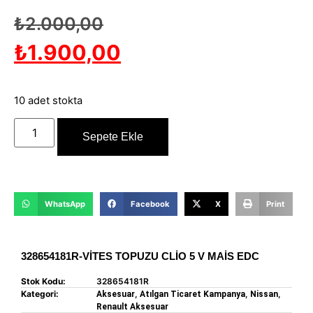
₺
2.000,00
₺
1.900,00
10 adet stokta
Sepete Ekle
WhatsApp
Facebook
X
Print
328654181R-VİTES TOPUZU CLİO 5 V MAİS EDC
Stok Kodu:
328654181R
Kategori:
,
,
,
Aksesuar
Atılgan Ticaret Kampanya
Nissan
Renault Aksesuar