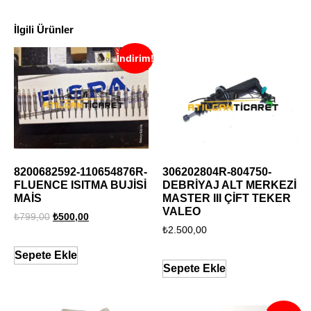
İlgili Ürünler
İndirim!
8200682592-110654876R-
306202804R-804750-
FLUENCE ISITMA BUJİSİ
DEBRİYAJ ALT MERKEZİ
MAİS
MASTER III ÇİFT TEKER
VALEO
₺
799,00
₺
500,00
₺
2.500,00
Sepete Ekle
Sepete Ekle