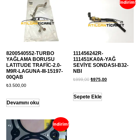
İndirim!
8200540552-TURBO
111456242R-
YAĞLAMA BORUSU
111451KA0A-YAĞ
LATITUDE TRAFİC-2.0-
SEVİYE SONDASI-B32-
M9R-LAGUNA-III-15197-
NBI
00QAB
₺
999,00
₺
975,00
₺
3.500,00
Sepete Ekle
Devamını oku
İndirim!