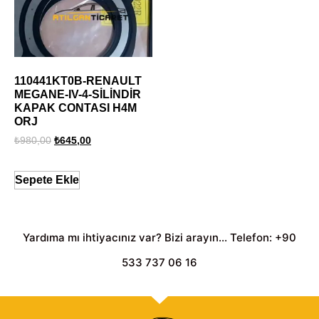
110441KT0B-RENAULT
MEGANE-IV-4-SİLİNDİR
KAPAK CONTASI H4M
ORJ
₺
980,00
₺
645,00
Sepete Ekle
Yardıma mı ihtiyacınız var? Bizi arayın... Telefon: +90
533 737 06 16