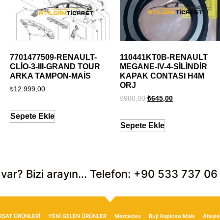
7701477509-RENAULT-
110441KT0B-RENAULT
CLİO-3-III-GRAND TOUR
MEGANE-IV-4-SİLİNDİR
ARKA TAMPON-MAİS
KAPAK CONTASI H4M
ORJ
₺
12.999,00
₺
980,00
₺
645,00
Sepete Ekle
Sepete Ekle
 var? Bizi arayın... Telefon: +90 533 737 06
IRSAT ÜRÜNLERİ
YENİ GELEN ÜRÜNLER
Mercedes
Buji Kaplosu Mais
Ateşle