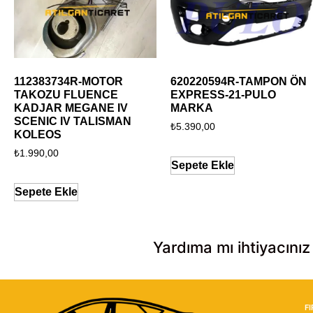
112383734R-MOTOR
620220594R-TAMPON ÖN
TAKOZU FLUENCE
EXPRESS-21-PULO
KADJAR MEGANE IV
MARKA
SCENIC IV TALISMAN
₺
5.390,00
KOLEOS
₺
1.990,00
Sepete Ekle
Sepete Ekle
Yardıma mı ihtiyacınız
F