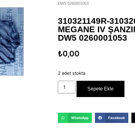
DW5 0260001053
310321149R-31032
MEGANE IV ŞANZI
DW5 0260001053
₺
0,00
2 adet stokta
Sepete Ekle
WhatsApp
Facebook