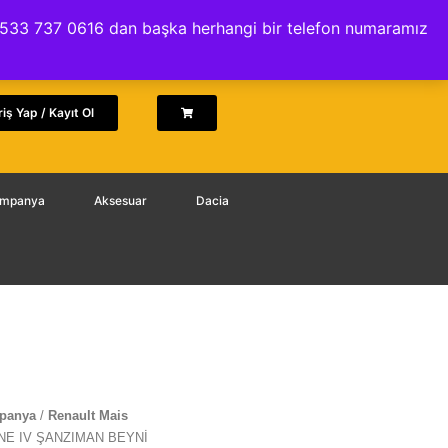
İptal ve İade Politikası
.. 0533 737 0616 dan başka herhangi bir telefon numaramız
riş Yap / Kayıt Ol
Kampanya
Aksesuar
Dacia
mpanya
/
Renault Mais
ANE IV ŞANZIMAN BEYNİ