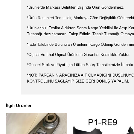
*Ürünlerde Markası Belirtilen Dışında Ürün Gönderilmez.
*Ürün Resimleri Temsilidir, Markaya Göre Değişiklik Gösterebil
*Ürünlerinizi Teslim Aldıktan Sonra Kargo Yetkilisi İle Açıp 
Tutanağı Hazırlamasını Talep Ediniz. Tespit Tutanağı Olmayan
*İade Talebinde Bulunulan Ürünlerin Kargo Ödenip Gönderimin
*Orjinal Ve İthal Orjinal Ürünlerin Garantisi Kesinlikle Yoktur.
*Güncel Stok ve Fiyat İçin Lütfen Satış Temsilcimizle İrtibata
*NOT: PARÇANIN ARACINIZA AİT OLMADIĞINI DÜŞÜNÜY
KONTROLÜNÜ SAĞLAYIP SİZE GERİ DÖNÜŞ YAPALIM.
İlgili Ürünler