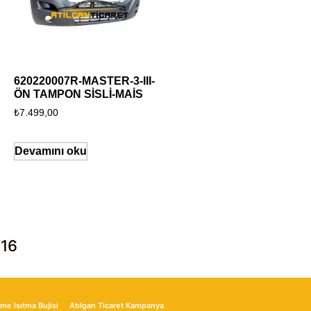
620220007R-MASTER-3-III-
ÖN TAMPON SİSLİ-MAİS
₺
7.499,00
Devamını oku
 16
me Isıtma Bujisi
Atılgan Ticaret Kampanya