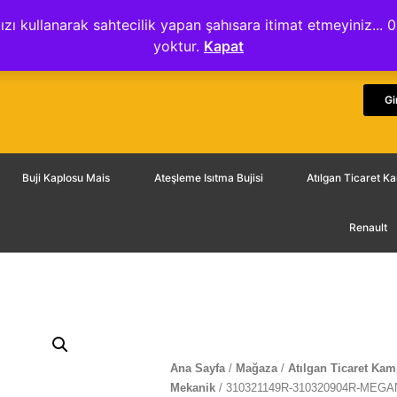
ydınlatma Metni
Mesafeli Satış Sözleşmesi
Gizlilik Sözleşmesi
ızı kullanarak sahtecilik yapan şahısara itimat etmeyiniz.
yoktur.
Kapat
Gi
Buji Kaplosu Mais
Ateşleme Isıtma Bujisi
Atılgan Ticaret 
Renault
Ana Sayfa
/
Mağaza
/
Atılgan Ticaret Ka
Mekanik
/ 310321149R-310320904R-MEG