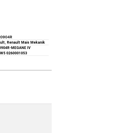
20904R
,
ult
Renault Mais Mekanik
0904R-MEGANE IV
W5 0260001053