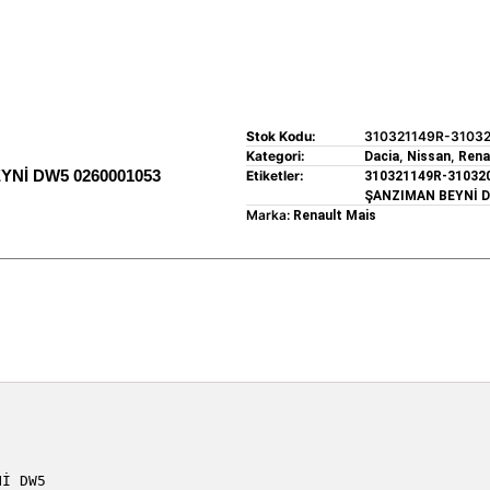
Stok Kodu:
310321149R-3103
Kategori:
,
,
Dacia
Nissan
Rena
YNİ DW5 0260001053
Etiketler:
310321149R-31032
ŞANZIMAN BEYNİ D
Marka:
Renault Mais
Nİ DW5