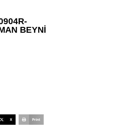
0904R-
MAN BEYNİ
X
Print