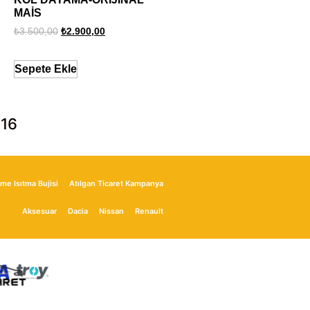
MAİS
₺
3.500,00
₺
2.900,00
Sepete Ekle
 16
me Isıtma Bujisi
Atılgan Ticaret Kampanya
Aksesuar
Dacia
Nissan
Renault