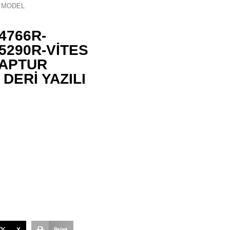
I MODEL
4766R-
5290R-VİTES
CAPTUR
DERİ YAZILI
X
Print