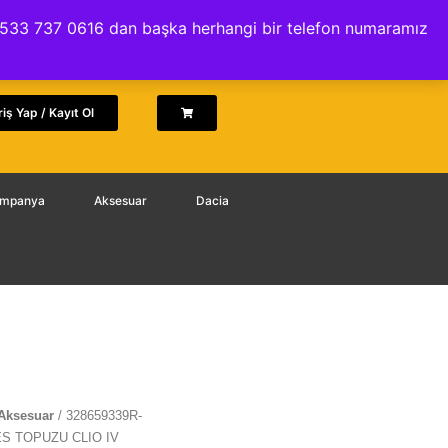
İptal ve İade Politikası
.. 0533 737 0616 dan başka herhangi bir telefon numaramız
riş Yap / Kayıt Ol
Kampanya
Aksesuar
Dacia
Aksesuar
/ 328659339R-
ES TOPUZU CLIO IV