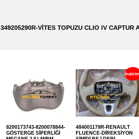
R-349205290R-VİTES TOPUZU CLIO IV CAPTUR
İndiri
8200173743-8200078844-
484001179R-RENAULT
GÖSTERGE SİPERLİĞİ
FLUENCE-DİREKSİYON
MEGANE 2 II LM/BM
SİMİDİ BEJ DERİ