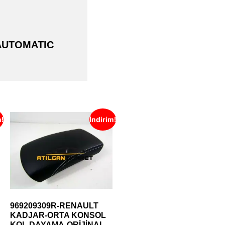
 AUTOMATIC
m!
İndirim!
969209309R-RENAULT
KADJAR-ORTA KONSOL
KOL DAYAMA-ORİJİNAL