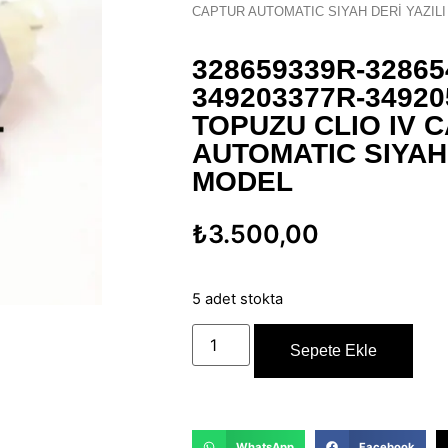
CAPTUR AUTOMATIC SIYAH DERİ YAZIL
328659339R-32865
349203377R-34920
TOPUZU CLIO IV 
AUTOMATIC SIYAH 
MODEL
₺
3.500,00
5 adet stokta
Sepete Ekle
WhatsApp
Facebook