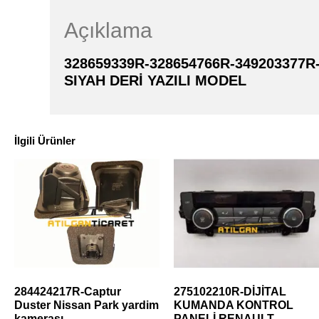
Açıklama
328659339R-328654766R-349203377
SIYAH DERİ YAZILI MODEL
İlgili Ürünler
284424217R-Captur
275102210R-DİJİTAL
Duster Nissan Park yardim
KUMANDA KONTROL
kamerası
PANELİ RENAULT-