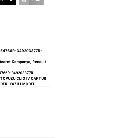
54766R-349203377R-
,
Ticaret Kampanya
Renault
4766R-349203377R-
 TOPUZU CLIO IV CAPTUR
DERİ YAZILI MODEL