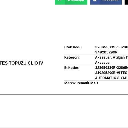
Stok Kodu:
328659339R-3286
349205290R
Kategori:
,
Aksesuar
Atılgan 
İTES TOPUZU CLIO IV
Aksesuar
Etiketler:
328659339R-32865
349205290R-VİTES
AUTOMATIC SIYAH 
Marka:
Renault Mais