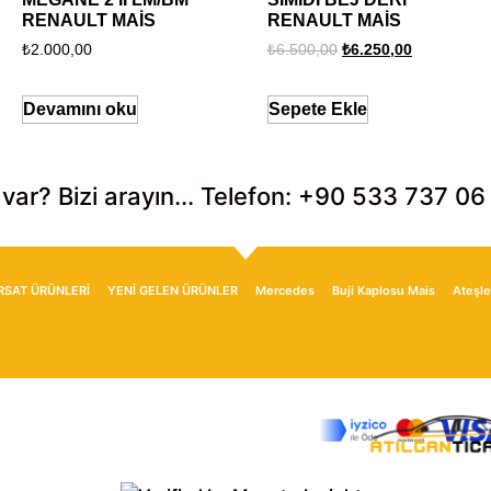
RENAULT MAİS
RENAULT MAİS
₺
2.000,00
₺
6.500,00
₺
6.250,00
Devamını oku
Sepete Ekle
 var? Bizi arayın... Telefon: +90 533 737 06
IRSAT ÜRÜNLERİ
YENİ GELEN ÜRÜNLER
Mercedes
Buji Kaplosu Mais
Ateşle