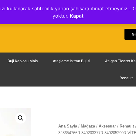
ydınlatma Metni
Mesafeli Satış Sözleşmesi
Gizlilik Sözleşmesi
ızı kullanarak sahtecilik yapan şahısara itimat etmeyiniz.
yoktur.
Kapat
Gi
Buji Kaplosu Mais
Ateşleme Isıtma Bujisi
Atılgan Ticaret 
Renault
Ana Sayfa
/
Mağaza
/
Aksesuar
/
Renault 
328654766R-349203377R-349205290R-VİT